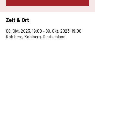
Zeit & Ort
08. Okt. 2023, 19:00 – 09. Okt. 2023, 19:00
Kohlberg, Kohlberg, Deutschland
vorstand@mv-huelben.de
Impressum
Datenschutz
AGB
© Musikverein Hülben